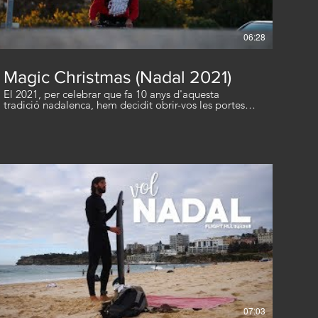
06:28
Magic Christmas (Nadal 2021)
El 2021, per celebrar que fa 10 anys d'aquesta
tradició nadalenca, hem decidit obrir-vos les portes
perquè veieu com es cuina el vídeo de Nadal. Uns
acords, molta passió i alguns cabells (caiguts de
l'estrès d'última hora) són alguns dels ingredients del
que gaudireu el 24 de desembre. Que vagi de gust i
molt bon Nadal! In 2021, to celebrate our 10 year old
Christmas tradition, we have decided to open the
doors to show you how our Xmas videos get cooked.
A few chords, a lot of passion and a some hair loss
(due to last minute stress) are some of the ingredients
you will be tasting on the 24th of December. Enjoy
you meal and Merry Christmas! Credits: Directed and
Edited by Nil Colomer Written by Nil & Liam
Colomer Music by Liam Colomer Lyrics by Nil, Martí
& Liam Colomer Mastered by Biel Colomer Art &
Make Up: Júlia Dodero Graphic Design: Silvia Plà
Starring: Nil, Liam, Aina, Biel, Martí, Oriol & Mariona
Colomer Júlia, Pere & Emma Dodero, Enri on the
move. Location: Tarambana Cardedeu Additional
Guitar: Victor del Rio Additional Camera: Marc
07:03
Camps Riba, Albert Javierre