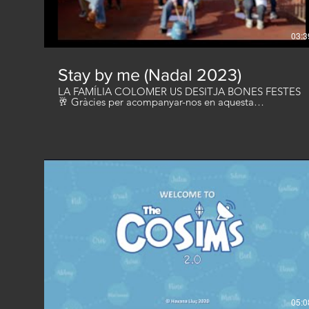
03:3
Stay by me (Nadal 2023)
LA FAMÍLIA COLOMER US DESITJA BONES FESTES
🥂 Gràcies per acompanyar-nos en aquesta
meravellosa aventura durant 12 anys. Sou tants els
que viviu els nostres Nadals amb il·lusió que hem
perdut la noció del que és real i el que no. Ens veiem
l’any que ve. 🔥 WATCH OUR XMAS VIDEOS:
https://www.youtube.com/watch?v=qfr-_SEjTes
https://youtu.be/m9gAjToHdjs
https://www.youtube.com/watch?v=KQCfYo-fxCs
https://youtu.be/7cyWmnkuCDY
https://www.youtube.com/watch?v=BHMmFB_R0-c
https://www.youtube.com/watch?v=Nx4kP33OQB0
https://www.youtube.com/watch?v=foPMyhAt3Gk 🎧
LISTEN ON SPOTIFY:
https://open.spotify.com/artist/5F7cYBu9445YFStK95
si=dQdFOI2dTYKVMkLe5aordw Agraïments: Albert
Javierre, Familia Jové, Magda Sagués, Marc Camps,
Núria Llanas. HAVANA LLUÇ, 2023 ©
05:0