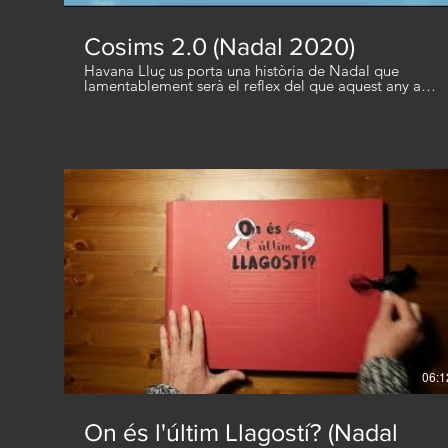
Cosims 2.0 (Nadal 2020)
Havana Lluç us porta una història de Nadal que
lamentablement serà el reflex del que aquest any a
moltes famílies d'arreu del món els tocarà viure.
Somiem junts amb un Nadal que, malgrat no sigui
del tot real, sigui més màgic que mai. Amb la
col·laboració de: Albert Javierre: Gravació (Austràlia)
Biel Colomer: Mescla musical Charlotte Baumgärtel:
Cors i Gravació (Alemanya) Dave & Courtney: Cors
(Anglaterra) Joan Griera: Gravació (Catalunya) Júlia,
Emma, Aina, Biel & Mom: Cors (Catalunya) Martí
Colomer: Supervisió de traduccions Nan Mercader:
Masterització musical Oriol Colomer: 3D Motion
Design Raimon Colomer: Violins Sílvia Pla: Disseny
Gràfic Sense vosaltres no hagués estat possible. Bon
Nadal família!
06:1
On és l'últim Llagostí? (Nadal