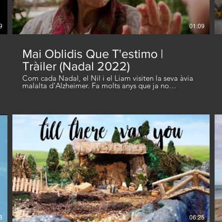
9
01:09
Mai Oblidis Que T'estimo |
Tràiler (Nadal 2022)
Com cada Nadal, el Nil i el Liam visiten la seva àvia
malalta d'Alzheimer. Fa molts anys que ja no
reacciona però, aquesta vegada, alguna cosa canvia
en la seva mirada: sembla que a través de la música
l'àvia aconsegueix conectar amb records que
semblaven esborrats. Una història d'Havana Lluç
dirigida per Gemma Capdevila amb Imma Colomer,
Miquel Sitjar, Anna Otín i Carla Morán. DOP: Xavi
Oliva Muntatge: Pepa Roig Guió: Nil Colomer i Liam
Colomer Música: Liam Colomer Direcció d’art: Chus
Verdú Disseny de so: Toni Melgarejo Maquillatge:
Lara García Vestuari: Ot Solano Prod. executiva: Xavi
Guix, Liam i Nil Colomer, Gemma Capdevila
t3cM?
Distribuïda per CityBlue Films. Havana Lluç, 2024 ©
8
06:25