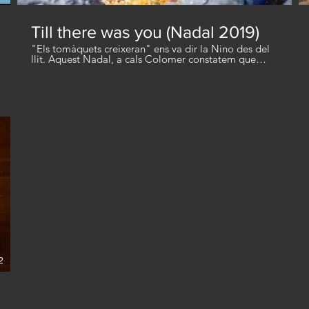
Till there was you (Nadal 2019)
"Els tomàquets creixeran" ens va dir la Nino des del
llit. Aquest Nadal, a cals Colomer constatem que
segueixen creixent, a ritme de Beatles. Bon Viatge,
Nino.
2